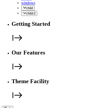
windows
child
child-2
Getting Started
Our Features
Theme Facility